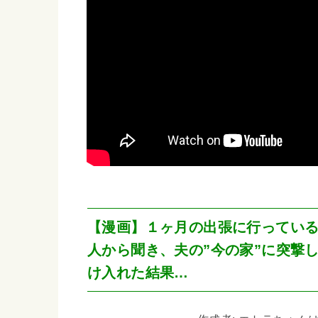
【漫画】１ヶ月の出張に行ってい
人から聞き、夫の”今の家”に突撃
け入れた結果…