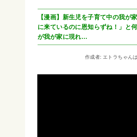
【漫画】新生児を子育て中の我が
に来ているのに恩知らずね！」と
が我が家に現れ…
作成者: エトラちゃんは見た!