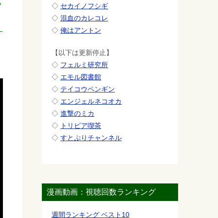
い
◇
セカイノフシギ
◇
混血のカレコレ
◇
俺はアントン
【以下は更新停止】
◇
フェルミ研究所
◇
エモル図書館
◇
テイコウペンギン
◇
エンジェルネコオカ
◇
進撃のミカ
◇
トリビア喫茶
◇
すとぷりチャンネル
漫画動画：視聴回数ランキング
週間ランキング ベスト10