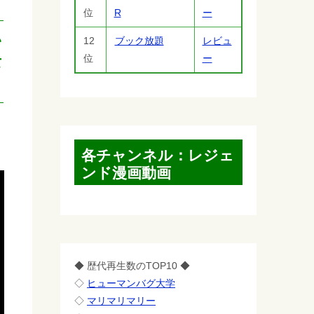
位
R
ー
い
12
ブック放題
レビュ
位
ー
女
各チャンネル：レジェ
ンド漫画動画
◆ 歴代再生数のTOP10 ◆
◇
ヒューマンバグ大学
◇
マリマリマリー