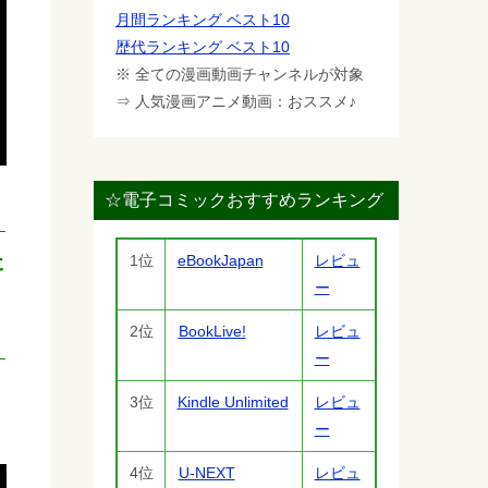
月間ランキング ベスト10
歴代ランキング ベスト10
※ 全ての漫画動画チャンネルが対象
⇒ 人気漫画アニメ動画：おススメ♪
☆電子コミックおすすめランキング
た
1位
eBookJapan
レビュ
ー
と
2位
BookLive!
レビュ
ー
3位
Kindle Unlimited
レビュ
ー
4位
U-NEXT
レビュ