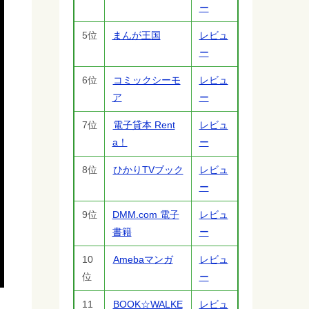
ー
5位
まんが王国
レビュ
ー
6位
コミックシーモ
レビュ
ア
ー
7位
電子貸本 Rent
レビュ
a！
ー
8位
ひかりTVブック
レビュ
ー
9位
DMM.com 電子
レビュ
書籍
ー
10
Amebaマンガ
レビュ
位
ー
11
BOOK☆WALKE
レビュ