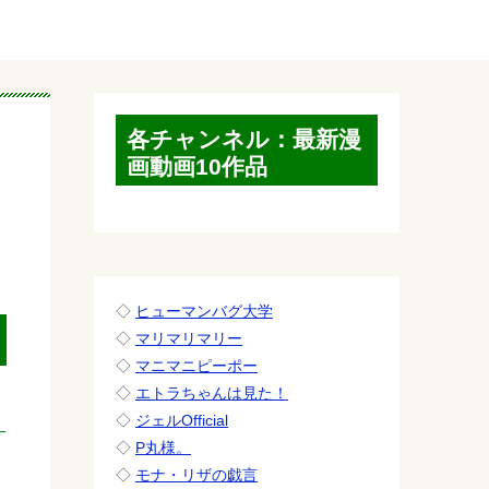
各チャンネル：最新漫
画動画10作品
◇
ヒューマンバグ大学
◇
マリマリマリー
◇
マニマニピーポー
◇
エトラちゃんは見た！
◇
ジェルOfficial
◇
P丸様。
と
◇
モナ・リザの戯言