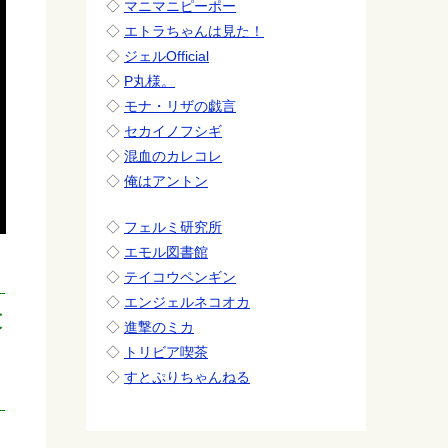
◇
マニマニピーポー
◇
エトラちゃんは見た！
◇
ジェルOfficial
◇
P丸様。
◇
モナ・リザの戯言
◇
セカイノフシギ
◇
混血のカレコレ
◇
俺はアントン
◇
フェルミ研究所
◇
エモル図書館
◇
テイコウペンギン
◇
エンジェルネコオカ
友
◇
進撃のミカ
◇
トリビア喫茶
◇
すとぷりちゃんねる