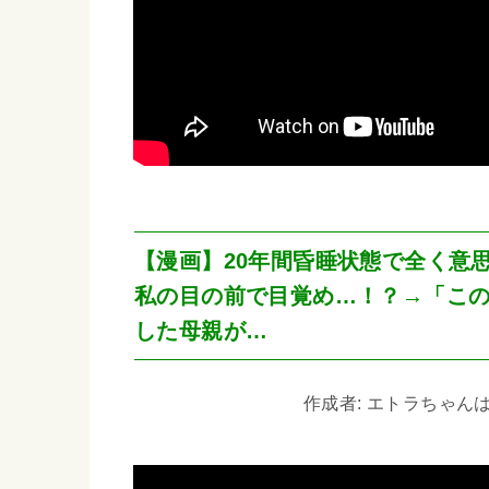
【漫画】20年間昏睡状態で全く意
私の目の前で目覚め…！？→「こ
した母親が…
作成者: エトラちゃんは見た!