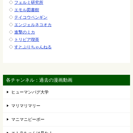
◇
フェルミ研究所
◇
エモル図書館
◇
テイコウペンギン
◇
エンジェルネコオカ
◇
進撃のミカ
◇
トリビア喫茶
◇
すとぷりちゃんねる
各チャンネル：過去の漫画動画
ヒューマンバグ大学
マリマリマリー
マニマニピーポー