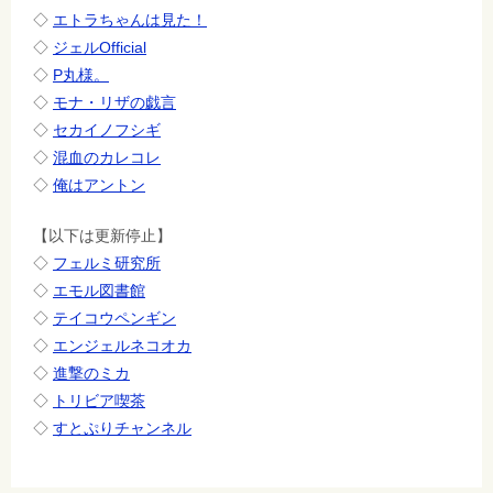
◇
エトラちゃんは見た！
◇
ジェルOfficial
◇
P丸様。
◇
モナ・リザの戯言
◇
セカイノフシギ
◇
混血のカレコレ
◇
俺はアントン
【以下は更新停止】
◇
フェルミ研究所
◇
エモル図書館
◇
テイコウペンギン
◇
エンジェルネコオカ
◇
進撃のミカ
◇
トリビア喫茶
◇
すとぷりチャンネル