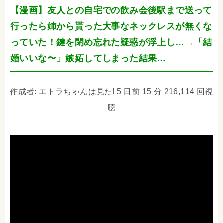
【漫画】友人との自宅での飲み会後駅まで送って
行ったら姉から貰った大事なネックレスが無くな
っていた！鍵を閉め忘れた疑惑が浮上し…→「結
婚いいな〜」嫉妬してしまった結果…
作成者: エトラちゃんは見た! 5 日前 15 分 216,114 回視
聴