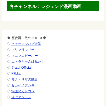
各チャンネル：レジェンド漫画動画
◆ 歴代再生数のTOP10 ◆
◇
ヒューマンバグ大学
◇
マリマリマリー
◇
マニマニピーポー
◇
エトラちゃんは見た！
◇
ジェルOfficial
◇
P丸様。
◇
モナ・リザの戯言
◇
セカイノフシギ
◇
混血のカレコレ
◇
俺はアントン