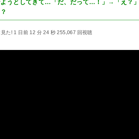
せようとしてきて…「だ、だって…！」→「え？
…？
 1 日前 12 分 24 秒 255,067 回視聴