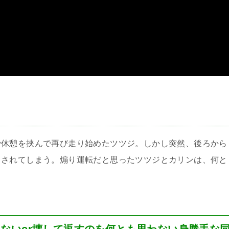
＞
で休憩を挟んで再び走り始めたツツジ。しかし突然、後ろから
らされてしまう。煽り運転だと思ったツツジとカリンは、何と
ないor壊して返すのを何とも思わない身勝手な