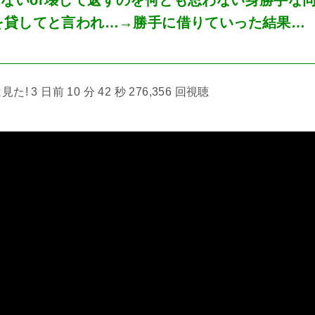
を貸してと言われ…→勝手に借りていった結果…
 3 日前 10 分 42 秒 276,356 回視聴