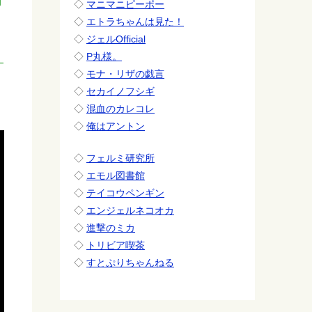
◇
マニマニピーポー
◇
エトラちゃんは見た！
◇
ジェルOfficial
◇
P丸様。
◇
モナ・リザの戯言
◇
セカイノフシギ
◇
混血のカレコレ
◇
俺はアントン
◇
フェルミ研究所
◇
エモル図書館
◇
テイコウペンギン
◇
エンジェルネコオカ
◇
進撃のミカ
◇
トリビア喫茶
◇
すとぷりちゃんねる