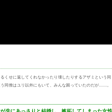
＞
りるくせに返してくれなかったり壊したりするアザミという同
遭う同僚はユリ以外にもいて、みんな困っていたのだが……。
友が先にあっさりと結婚し、嫉妬してしまった女