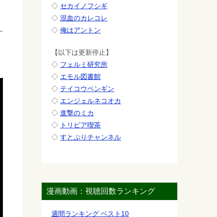
」
◇
セカイノフシギ
◇
混血のカレコレ
◇
俺はアントン
【以下は更新停止】
◇
フェルミ研究所
◇
エモル図書館
◇
テイコウペンギン
◇
エンジェルネコオカ
◇
進撃のミカ
◇
トリビア喫茶
◇
すとぷりチャンネル
漫画動画：視聴回数ランキング
週間ランキング ベスト10