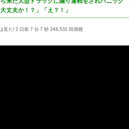
から来た大型トラックに煽り運転をされパニック
「大丈夫か！？」「え？！」
! 2 日前 7 分 7 秒 246,532 回視聴