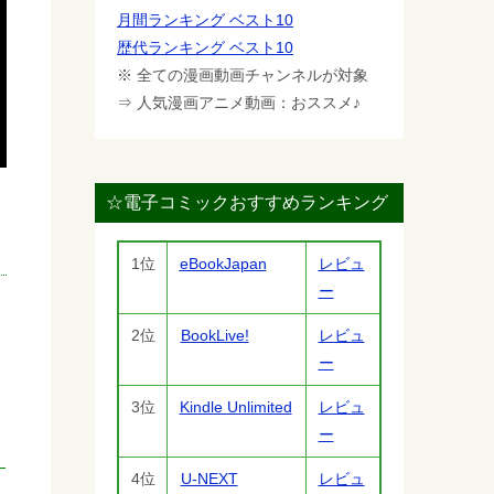
月間ランキング ベスト10
歴代ランキング ベスト10
※ 全ての漫画動画チャンネルが対象
⇒ 人気漫画アニメ動画：おススメ♪
☆電子コミックおすすめランキング
1位
eBookJapan
レビュ
ー
2位
BookLive!
レビュ
ー
3位
Kindle Unlimited
レビュ
ー
4位
U-NEXT
レビュ