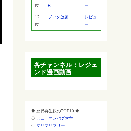
位
R
ー
12
ブック放題
レビュ
位
ー
各チャンネル：レジェ
ンド漫画動画
◆ 歴代再生数のTOP10 ◆
◇
ヒューマンバグ大学
◇
マリマリマリー
同