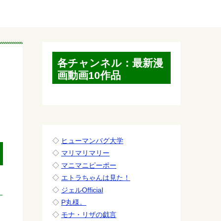
各チャンネル：最新漫
画動画10作品
◇
ヒューマンバグ大学
◇
マリマリマリー
◇
マニマニピーポー
◇
エトラちゃんは見た！
◇
ジェルOfficial
◇
P丸様。
◇
モナ・リザの戯言