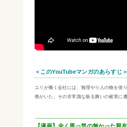
＜このYouTubeマンガのあらすじ
ユリが働く会社には、無理やり人の物を借
僚がいた。その非常識な振る舞いの被害に
【漫画】全く男っ気の無かった親