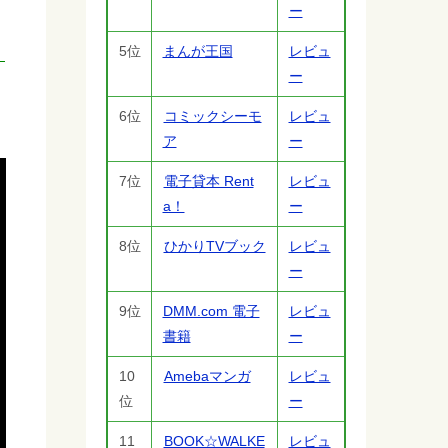
ー
5位
まんが王国
レビュ
ー
6位
コミックシーモ
レビュ
ア
ー
7位
電子貸本 Rent
レビュ
a！
ー
8位
ひかりTVブック
レビュ
ー
9位
DMM.com 電子
レビュ
書籍
ー
10
Amebaマンガ
レビュ
位
ー
11
BOOK☆WALKE
レビュ