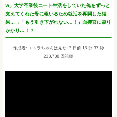
w」大学卒業後ニート生活をしていた俺をずっと
支えてくれた母に報いるため就活を再開した結
果…→「もう引き下がれない…！」面接官に殴り
かかり…！？
作成者: エトラちゃんは見た! 7 日前 13 分 37 秒
233,738 回視聴