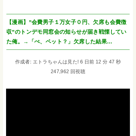
【漫画】”会費男子１万女子０円、欠席も会費徴
収”のトンデモ同窓会の知らせが届き戦慄してい
た俺。→「ぺ、ペット？」欠席した結果…
作成者: エトラちゃんは見た! 6 日前 12 分 47 秒
247,962 回視聴