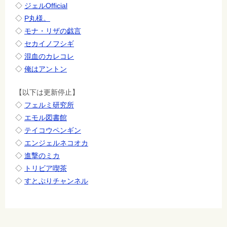
◇
ジェルOfficial
◇
P丸様。
◇
モナ・リザの戯言
◇
セカイノフシギ
◇
混血のカレコレ
◇
俺はアントン
【以下は更新停止】
◇
フェルミ研究所
◇
エモル図書館
◇
テイコウペンギン
◇
エンジェルネコオカ
◇
進撃のミカ
◇
トリビア喫茶
◇
すとぷりチャンネル