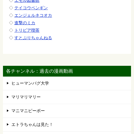
◇
エモル図書館
◇
テイコウペンギン
◇
エンジェルネコオカ
◇
進撃のミカ
◇
トリビア喫茶
◇
すとぷりちゃんねる
各チャンネル：過去の漫画動画
ヒューマンバグ大学
マリマリマリー
マニマニピーポー
エトラちゃんは見た！