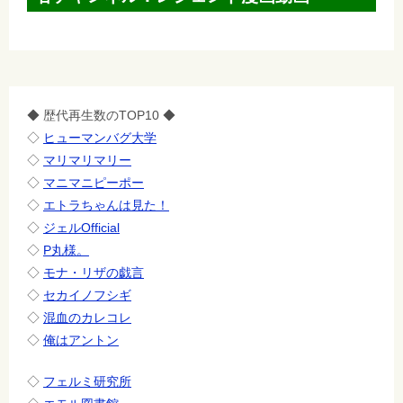
◆ 歴代再生数のTOP10 ◆
◇
ヒューマンバグ大学
◇
マリマリマリー
◇
マニマニピーポー
◇
エトラちゃんは見た！
◇
ジェルOfficial
◇
P丸様。
◇
モナ・リザの戯言
◇
セカイノフシギ
◇
混血のカレコレ
◇
俺はアントン
◇
フェルミ研究所