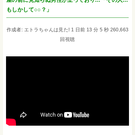
屋の前に見知らぬ男性が立っており…「その人…
もしかして○○？」
作成者: エトラちゃんは見た! 1 日前 13 分 5 秒 260,663
回視聴