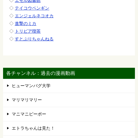
◇
エモル図書館
◇
テイコウペンギン
◇
エンジェルネコオカ
◇
進撃のミカ
◇
トリビア喫茶
◇
すとぷりちゃんねる
各チャンネル：過去の漫画動画
ヒューマンバグ大学
マリマリマリー
マニマニピーポー
エトラちゃんは見た！