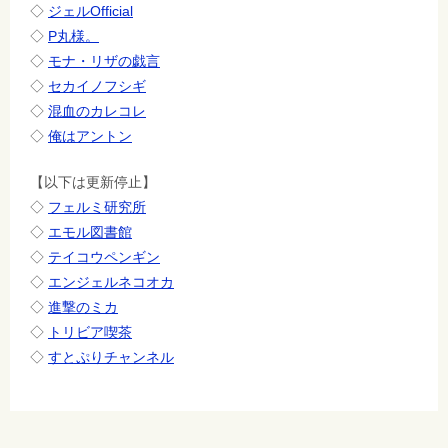
◇
ジェルOfficial
◇
P丸様。
◇
モナ・リザの戯言
◇
セカイノフシギ
◇
混血のカレコレ
◇
俺はアントン
【以下は更新停止】
◇
フェルミ研究所
◇
エモル図書館
◇
テイコウペンギン
◇
エンジェルネコオカ
◇
進撃のミカ
◇
トリビア喫茶
◇
すとぷりチャンネル