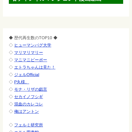
◆ 歴代再生数のTOP10 ◆
◇
ヒューマンバグ大学
◇
マリマリマリー
◇
マニマニピーポー
◇
エトラちゃんは見た！
◇
ジェルOfficial
◇
P丸様。
◇
モナ・リザの戯言
◇
セカイノフシギ
◇
混血のカレコレ
◇
俺はアントン
◇
フェルミ研究所