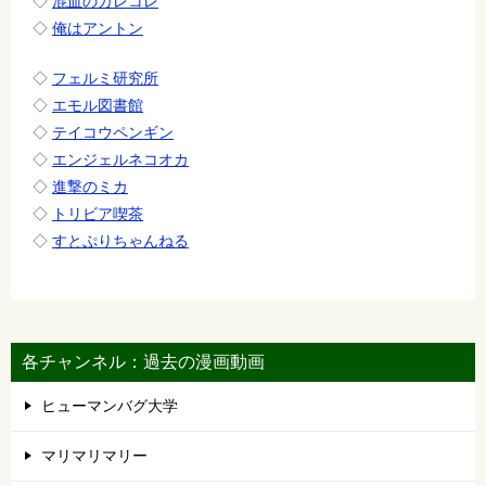
◇
混血のカレコレ
◇
俺はアントン
◇
フェルミ研究所
◇
エモル図書館
◇
テイコウペンギン
◇
エンジェルネコオカ
◇
進撃のミカ
◇
トリビア喫茶
◇
すとぷりちゃんねる
各チャンネル：過去の漫画動画
ヒューマンバグ大学
マリマリマリー