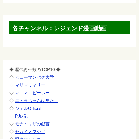
各チャンネル：レジェンド漫画動画
◆ 歴代再生数のTOP10 ◆
◇
ヒューマンバグ大学
◇
マリマリマリー
◇
マニマニピーポー
◇
エトラちゃんは見た！
◇
ジェルOfficial
◇
P丸様。
◇
モナ・リザの戯言
◇
セカイノフシギ