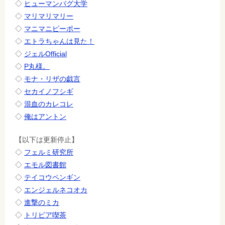
◇
ヒューマンバグ大学
◇
マリマリマリー
◇
マニマニピーポー
◇
エトラちゃんは見た！
◇
ジェルOfficial
◇
P丸様。
◇
モナ・リザの戯言
◇
セカイノフシギ
◇
混血のカレコレ
◇
俺はアントン
【以下は更新停止】
◇
フェルミ研究所
◇
エモル図書館
◇
テイコウペンギン
◇
エンジェルネコオカ
◇
進撃のミカ
◇
トリビア喫茶