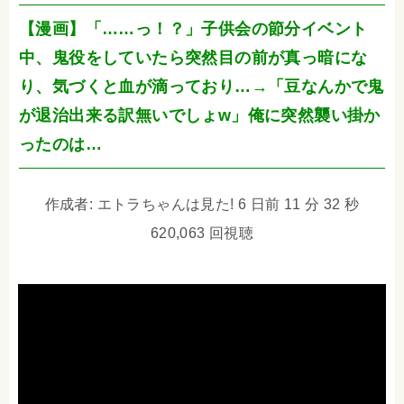
【漫画】「……っ！？」子供会の節分イベント
中、鬼役をしていたら突然目の前が真っ暗にな
り、気づくと血が滴っており…→「豆なんかで鬼
が退治出来る訳無いでしょw」俺に突然襲い掛か
ったのは…
作成者: エトラちゃんは見た! 6 日前 11 分 32 秒
620,063 回視聴