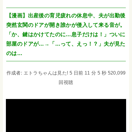
【漫画】出産後の育児疲れの休息中、夫が出勤後
突然玄関のドアが開き誰かが侵入して来る音が。
「か、鍵はかけてたのに…息子だけは！」ついに
部屋のドアが…→「…って、えっ！？」夫が見た
のは…
作成者: エトラちゃんは見た! 5 日前 11 分 5 秒 520,099
回視聴