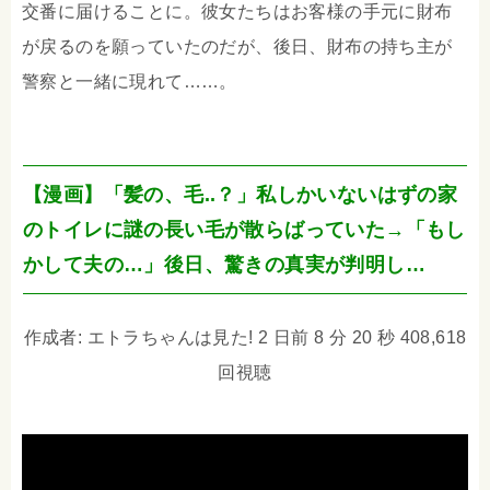
交番に届けることに。彼女たちはお客様の手元に財布
が戻るのを願っていたのだが、後日、財布の持ち主が
警察と一緒に現れて……。
【漫画】「髪の、毛..？」私しかいないはずの家
のトイレに謎の長い毛が散らばっていた→「もし
かして夫の…」後日、驚きの真実が判明し…
作成者: エトラちゃんは見た! 2 日前 8 分 20 秒 408,618
回視聴