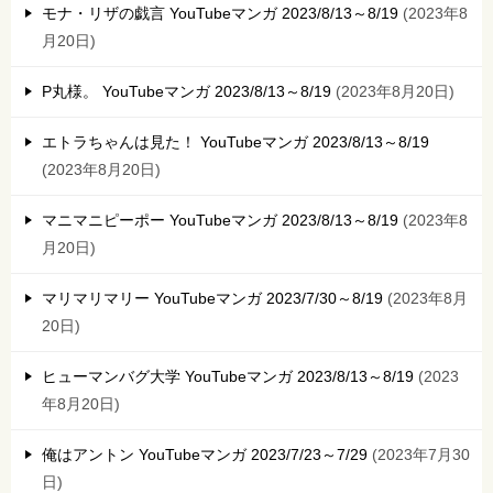
モナ・リザの戯言 YouTubeマンガ 2023/8/13～8/19
2023年8
月20日
P丸様。 YouTubeマンガ 2023/8/13～8/19
2023年8月20日
エトラちゃんは見た！ YouTubeマンガ 2023/8/13～8/19
2023年8月20日
マニマニピーポー YouTubeマンガ 2023/8/13～8/19
2023年8
月20日
マリマリマリー YouTubeマンガ 2023/7/30～8/19
2023年8月
20日
ヒューマンバグ大学 YouTubeマンガ 2023/8/13～8/19
2023
年8月20日
俺はアントン YouTubeマンガ 2023/7/23～7/29
2023年7月30
日