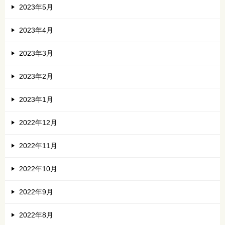
2023年5月
2023年4月
2023年3月
2023年2月
2023年1月
2022年12月
2022年11月
2022年10月
2022年9月
2022年8月