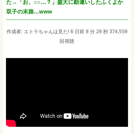
た→「お、○○…？」盛大に勘違いしたふくよか
双子の末路…www
作成者: エトラちゃんは見た! 6 日前 8 分 29 秒 374,559
回視聴