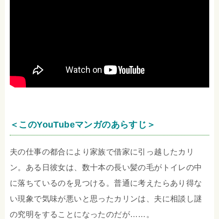
＜このYouTubeマンガのあらすじ＞
夫の仕事の都合により家族で借家に引っ越したカリ
ン。ある日彼女は、数十本の長い髪の毛がトイレの中
に落ちているのを見つける。普通に考えたらあり得な
い現象で気味が悪いと思ったカリンは、夫に相談し謎
の究明をすることになったのだが……。