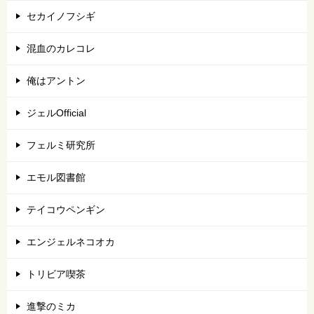
セカイノフシギ
混血のカレコレ
俺はアントン
ジェルOfficial
フェルミ研究所
エモル図書館
テイコウペンギン
エンジェルネコオカ
トリビア喫茶
進撃のミカ