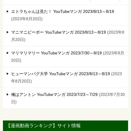
エトラちゃんは見た！ YouTubeマンガ 2023/8/13～8/19
2023年8月20日
マニマニピーポー YouTubeマンガ 2023/8/13～8/19
2023年8
月20日
マリマリマリー YouTubeマンガ 2023/7/30～8/19
2023年8月
20日
ヒューマンバグ大学 YouTubeマンガ 2023/8/13～8/19
2023
年8月20日
俺はアントン YouTubeマンガ 2023/7/23～7/29
2023年7月30
日
【漫画動画ランキング】サイト情報