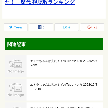
た！ 歴代 視聴数ランキング
Tweet
0
0
+1
関連記事
エトラちゃんは見た！ YouTubeマンガ 2023/2/26
～3/4
エトラちゃんは見た！ YouTubeマンガ 2022/12/4
～12/10