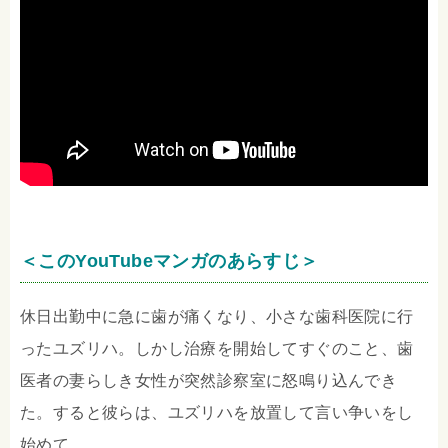
＜このYouTubeマンガのあらすじ＞
休日出勤中に急に歯が痛くなり、小さな歯科医院に行
ったユズリハ。しかし治療を開始してすぐのこと、歯
医者の妻らしき女性が突然診察室に怒鳴り込んでき
た。すると彼らは、ユズリハを放置して言い争いをし
始めて……。