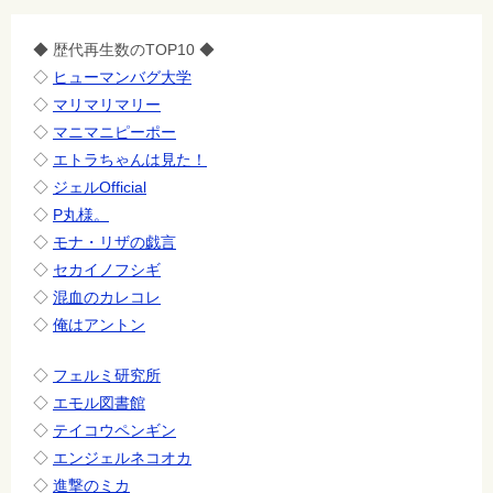
◆ 歴代再生数のTOP10 ◆
◇
ヒューマンバグ大学
◇
マリマリマリー
◇
マニマニピーポー
◇
エトラちゃんは見た！
◇
ジェルOfficial
◇
P丸様。
◇
モナ・リザの戯言
◇
セカイノフシギ
◇
混血のカレコレ
◇
俺はアントン
◇
フェルミ研究所
◇
エモル図書館
◇
テイコウペンギン
◇
エンジェルネコオカ
◇
進撃のミカ