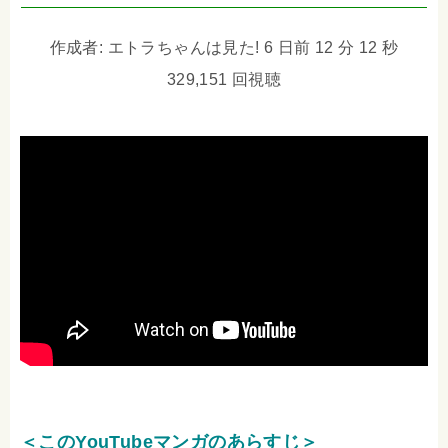
作成者: エトラちゃんは見た! 6 日前 12 分 12 秒
329,151 回視聴
＜このYouTubeマンガのあらすじ＞