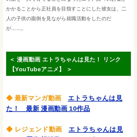
かかることから正社員を目指すことにした彼女は、二
人の子供の面倒を見ながら就職活動をしたのだ
が……。
＜ 漫画動画 エトラちゃんは見た！ リンク
【YouTubeアニメ】 ＞
◆ 最新マンガ動画
エトラちゃんは見
た！ 最新 漫画動画 10作品
◆ レジェンド動画
エトラちゃんは見