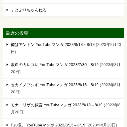
すとぷりちゃんねる
最近の投稿
俺はアントン YouTubeマンガ 2023/8/13～8/19
2023年8月20
日
混血のカレコレ YouTubeマンガ 2023/7/30～8/19
2023年8月
20日
セカイノフシギ YouTubeマンガ 2023/8/13～8/19
2023年8月
20日
モナ・リザの戯言 YouTubeマンガ 2023/8/13～8/19
2023年8
月20日
P丸様。 YouTubeマンガ 2023/8/13～8/19
2023年8月20日