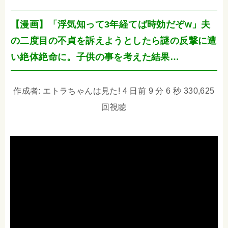
【漫画】「浮気知って3年経てば時効だぞw」夫
の二度目の不貞を訴えようとしたら謎の反撃に遭
い絶体絶命に。子供の事を考えた結果…
作成者: エトラちゃんは見た! 4 日前 9 分 6 秒 330,625
回視聴