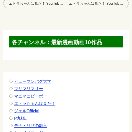
投
エトラちゃんは見た！ YouTubeマンガ 2021/10/31～11/6
エトラちゃんは見た！ YouTubeマンガ 2021/11/14～11/20
稿
ナ
ビ
ゲ
各チャンネル：最新漫画動画10作品
ー
シ
ョ
ン
◇
ヒューマンバグ大学
◇
マリマリマリー
◇
マニマニピーポー
◇
エトラちゃんは見た！
◇
ジェルOfficial
◇
P丸様。
◇
モナ・リザの戯言