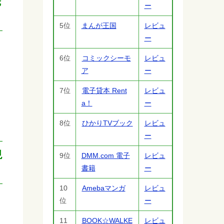
俺
ー
5位
まんが王国
レビュ
ー
6位
コミックシーモ
レビュ
ア
ー
7位
電子貸本 Rent
レビュ
a！
ー
8位
ひかりTVブック
レビュ
ー
現
9位
DMM.com 電子
レビュ
書籍
ー
10
Amebaマンガ
レビュ
位
ー
11
BOOK☆WALKE
レビュ