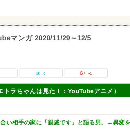
マンガ 2020/11/29～12/5
0
0
+1
動画（エトラちゃんは見た！：YouTubeアニメ）
見合い相手の家に「親戚です」と語る男。→異変