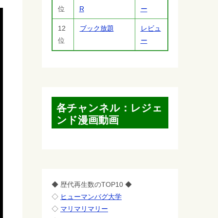
位
R
ー
12
ブック放題
レビュ
位
ー
各チャンネル：レジェ
ンド漫画動画
◆ 歴代再生数のTOP10 ◆
◇
ヒューマンバグ大学
◇
マリマリマリー