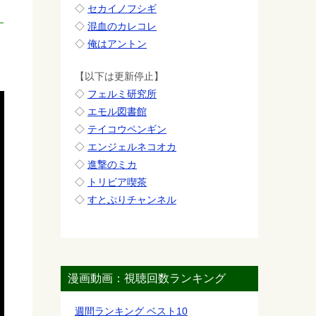
◇
セカイノフシギ
◇
混血のカレコレ
◇
俺はアントン
【以下は更新停止】
◇
フェルミ研究所
◇
エモル図書館
◇
テイコウペンギン
◇
エンジェルネコオカ
◇
進撃のミカ
◇
トリビア喫茶
◇
すとぷりチャンネル
漫画動画：視聴回数ランキング
週間ランキング ベスト10