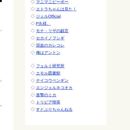
◇
マニマニピーポー
◇
エトラちゃんは見た！
◇
ジェルOfficial
◇
P丸様。
◇
モナ・リザの戯言
◇
セカイノフシギ
◇
混血のカレコレ
◇
俺はアントン
◇
フェルミ研究所
◇
エモル図書館
◇
テイコウペンギン
◇
エンジェルネコオカ
◇
進撃のミカ
◇
トリビア喫茶
◇
すとぷりちゃんねる