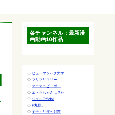
各チャンネル：最新漫
画動画10作品
◇
ヒューマンバグ大学
◇
マリマリマリー
◇
マニマニピーポー
◇
エトラちゃんは見た！
◇
ジェルOfficial
◇
P丸様。
を
◇
モナ・リザの戯言