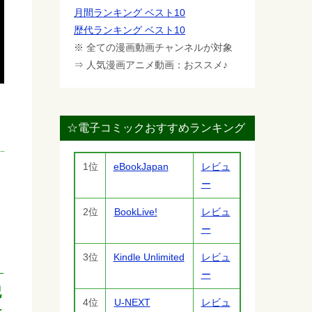
月間ランキング ベスト10
歴代ランキング ベスト10
※ 全ての漫画動画チャンネルが対象
⇒ 人気漫画アニメ動画：おススメ♪
☆電子コミックおすすめランキング
1位
eBookJapan
レビュ
ー
2位
BookLive!
レビュ
ー
3位
Kindle Unlimited
レビュ
ー
記
4位
U-NEXT
レビュ