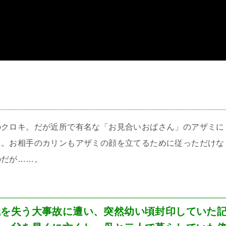
＞
のクロキ。だが近所で有名な「お見合いおばさん」のアザミに
に。お相手のカリンもアザミの顔を立てるために従っただけな
のだが……。
識を失う大事故に遭い、突然幼い頃封印していた