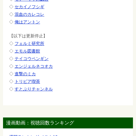
◇
セカイノフシギ
◇
混血のカレコレ
◇
俺はアントン
【以下は更新停止】
◇
フェルミ研究所
◇
エモル図書館
◇
テイコウペンギン
◇
エンジェルネコオカ
◇
進撃のミカ
◇
トリビア喫茶
◇
すとぷりチャンネル
漫画動画：視聴回数ランキング