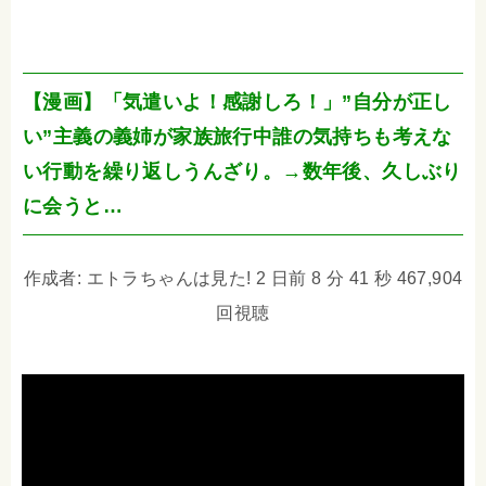
【漫画】「気遣いよ！感謝しろ！」”自分が正し
い”主義の義姉が家族旅行中誰の気持ちも考えな
い行動を繰り返しうんざり。→数年後、久しぶり
に会うと…
作成者: エトラちゃんは見た! 2 日前 8 分 41 秒 467,904
回視聴