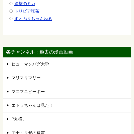
◇
進撃のミカ
◇
トリビア喫茶
◇
すとぷりちゃんねる
各チャンネル：過去の漫画動画
ヒューマンバグ大学
マリマリマリー
マニマニピーポー
エトラちゃんは見た！
P丸様。
モナ・リザの戯言