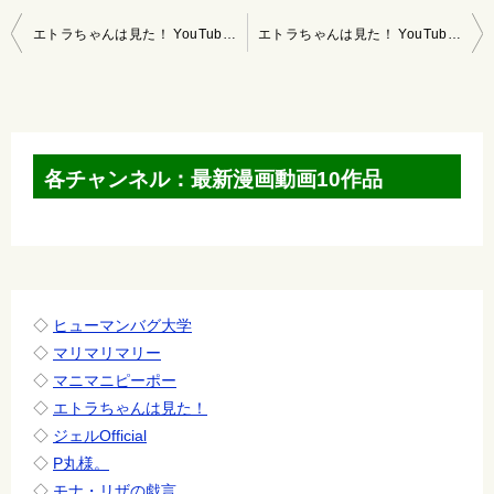
投
エトラちゃんは見た！ YouTubeマンガ 2020/10/11～10/17
エトラちゃんは見た！ YouTubeマンガ 2020/10/25～10/31
稿
ナ
ビ
ゲ
各チャンネル：最新漫画動画10作品
ー
シ
ョ
ン
◇
ヒューマンバグ大学
◇
マリマリマリー
◇
マニマニピーポー
◇
エトラちゃんは見た！
◇
ジェルOfficial
◇
P丸様。
◇
モナ・リザの戯言