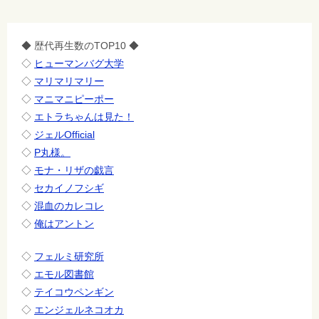
◆ 歴代再生数のTOP10 ◆
◇
ヒューマンバグ大学
◇
マリマリマリー
◇
マニマニピーポー
◇
エトラちゃんは見た！
◇
ジェルOfficial
◇
P丸様。
◇
モナ・リザの戯言
◇
セカイノフシギ
◇
混血のカレコレ
◇
俺はアントン
◇
フェルミ研究所
◇
エモル図書館
◇
テイコウペンギン
◇
エンジェルネコオカ